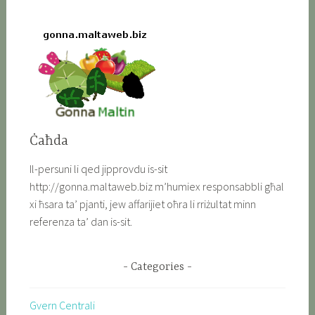
Ċaħda
Il-persuni li qed jipprovdu is-sit
http://gonna.maltaweb.biz m’humiex responsabbli għal
xi ħsara ta’ pjanti, jew affarijiet oħra li rriżultat minn
referenza ta’ dan is-sit.
Categories
Gvern Centrali