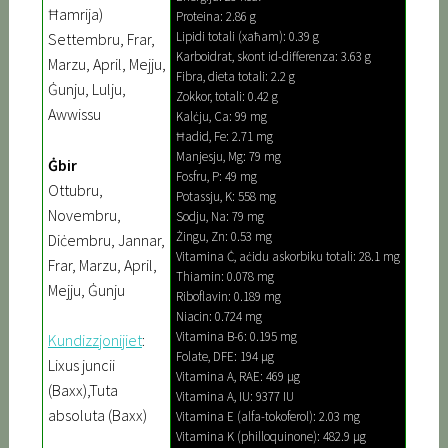
Ħamrija)
Proteina: 2.86 g
Lipidi totali (xaħam): 0.39 g
Settembru, Frar,
Karboidrat, skont id-differenza: 3.63 g
Marzu, April, Mejju,
Fibra, dieta totali: 2.2 g
Ġunju, Lulju,
Zokkor, totali: 0.42 g
Awwissu
Kalċju, Ca: 99 mg
Ħadid, Fe: 2.71 mg
Manjesju, Mg: 79 mg
Ġbir
Fosfru, P: 49 mg
Ottubru,
Potassju, K: 558 mg
Novembru,
Sodju, Na: 79 mg
Żingu, Zn: 0.53 mg
Diċembru, Jannar,
Vitamina Ċ, aċidu askorbiku totali: 28.1 mg
Frar, Marzu, April,
Thiamin: 0.078 mg
Mejju, Ġunju
Riboflavin: 0.189 mg
Niacin: 0.724 mg
Vitamina B-6: 0.195 mg
Kundizzjonijiet
:
Folate, DFE: 194 µg
Lixus juncii
Vitamina A, RAE: 469 µg
(Baxx),Tuta
Vitamina A, IU: 9377 IU
absoluta (Baxx)
Vitamina E (alfa-tokoferol): 2.03 mg
Vitamina K (philloquinone): 482.9 µg