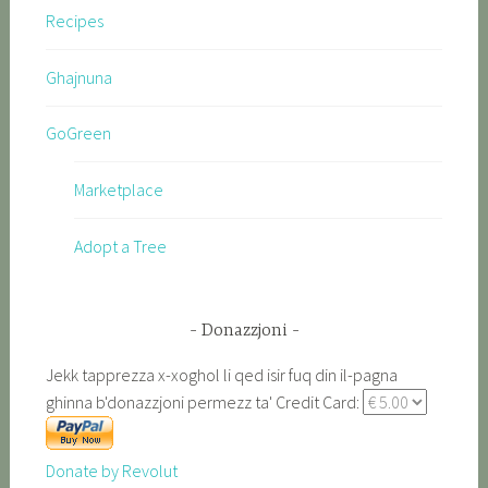
Recipes
Ghajnuna
GoGreen
Marketplace
Adopt a Tree
Donazzjoni
Jekk tapprezza x-xoghol li qed isir fuq din il-pagna
ghinna b'donazzjoni permezz ta' Credit Card:
Donate by Revolut