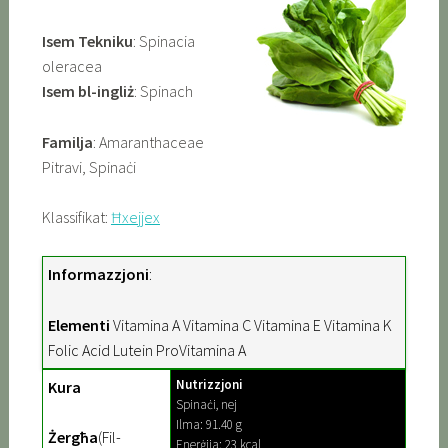
Isem Tekniku
: Spinacia
oleracea
Isem bl-ingliż
: Spinach
Familja
: Amaranthaceae
Pitravi, Spinaċi
Klassifikat:
Ħxejjex
Informazzjoni
:
Elementi
Vitamina A Vitamina C Vitamina E Vitamina K
Folic Acid Lutein ProVitamina A
Nutrizzjoni
Kura
Spinaċi, nej
Ilma: 91.40 g
Żergħa
(Fil-
Enerġija: 23 kcal