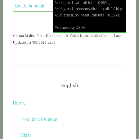
Aċidi grassi, saturati totali: 0.063 g
Gwida Annwali
Aċidi grassi, monounsatirati totali: 0.010 g
Aċidi grassi, polinesaturati totali: 0.165 g
Measures by USDA
Gonna Maltin Plant Database – e-Volve Internet Services – Last
Updated:11/09/2019 14:15
English
Home
Ħxejjex u Ħwawar
Sigar